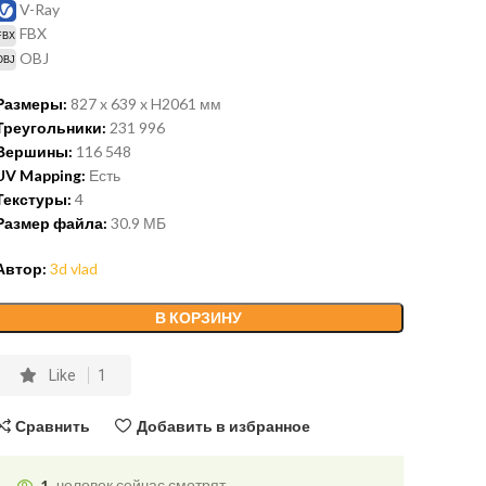
V-Ray
FBX
OBJ
Размеры:
827 x 639 x H2061
мм
Треугольники:
231 996
Вершины:
116 548
UV Mapping:
Есть
Текстуры:
4
Размер файла:
30.9
МБ
Автор:
3d vlad
В КОРЗИНУ
Like
1
Сравнить
Добавить в избранное
1
человек сейчас смотрят.