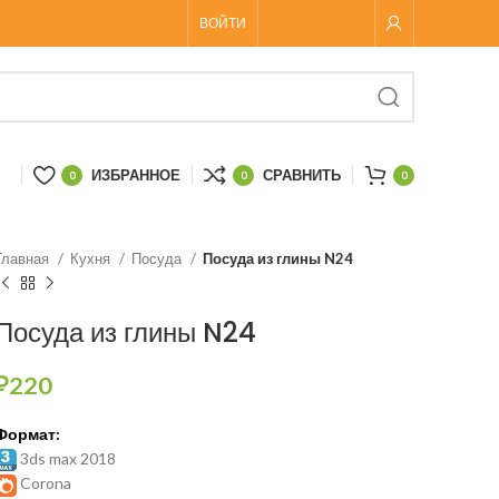
ВОЙТИ
ИЗБРАННОЕ
СРАВНИТЬ
0
0
0
Главная
Кухня
Посуда
Посуда из глины N24
Посуда из глины N24
₽
220
Формат:
3ds max 2018
Corona