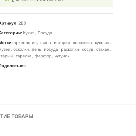
Артикул:
2B8
Категории:
Кухня
,
Посуда
Метки:
археология
,
глина
,
история
,
керамика
,
кувшин
,
музей
,
осколки
,
печь
,
посуда
,
раскопки
,
сосуд
,
стакан
,
старый
,
тарелка
,
фарфор
,
чугунок
Поделиться:
УГИЕ ТОВАРЫ