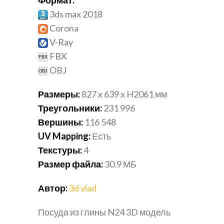
3ds max 2018
Corona
V-Ray
FBX
OBJ
Размеры:
827 x 639 x H2061
мм
Треугольники:
231 996
Вершины:
116 548
UV Mapping:
Есть
Текстуры:
4
Размер файла:
30.9
МБ
Автор:
3d vlad
Посуда из глины N24 3D модель