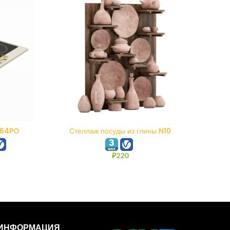
В КОРЗИНУ
864PO
Стеллаж посуды из глины N10
Гл
₽
220
ИНФОРМАЦИЯ