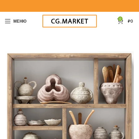
0
МЕНЮ
₽
0