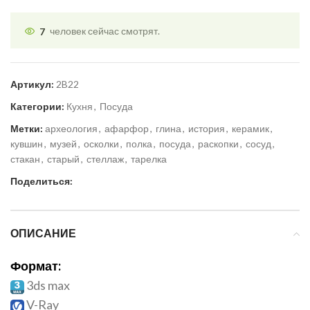
7
человек сейчас смотрят.
Артикул:
2B22
Категории:
Кухня
,
Посуда
Метки:
археология
,
афарфор
,
глина
,
история
,
керамик
,
кувшин
,
музей
,
осколки
,
полка
,
посуда
,
раскопки
,
сосуд
,
стакан
,
старый
,
стеллаж
,
тарелка
Поделиться:
ОПИСАНИЕ
Формат:
3ds max
V-Ray