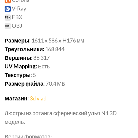
V-Ray
FBX
OBJ
Размеры:
1611 x 586 x H176 мм
Треугольники:
168 844
Вершины:
86 317
UV Mapping:
Есть
Текстуры:
5
Размер файла:
70.4 МБ
Магазин:
3d vlad
Люстры из ротанга сферический улья N1 3D
модель.
Версии форматов: