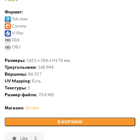
Формат:
3ds max
Corona
V-Ray
FBX
OBJ
Размеры:
1611 x 586 x H176 мм
Треугольники:
168 844
Вершины:
86 317
UV Mapping:
Есть
Текстуры:
5
Размер файла:
70.4 МБ
Магазин:
3d vlad
В КОРЗИНУ
Like
0