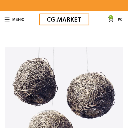
0
МЕНЮ
₽
0