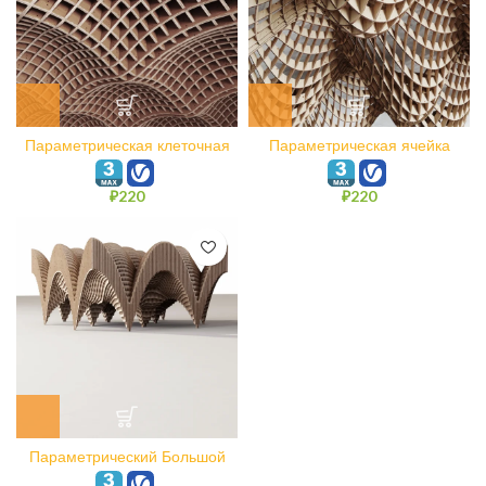
Параметрическая клеточная
Параметрическая ячейка
ячейка Twp
cage cell
₽
220
₽
220
Параметрический Большой
зал