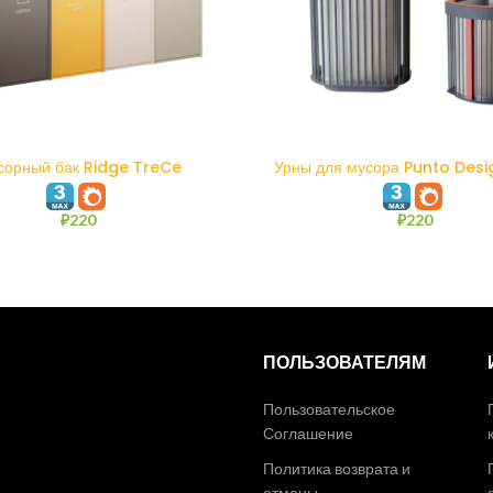
В КОРЗИНУ
В КОРЗИНУ
сорный бак Ridge TreCe
Урны для мусора Punto Desi
Dallas
₽
220
₽
220
ПОЛЬЗОВАТЕЛЯМ
Пользовательское
Соглашение
Политика возврата и
отмены