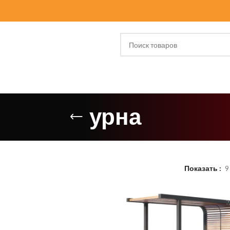
урна
Показать
9