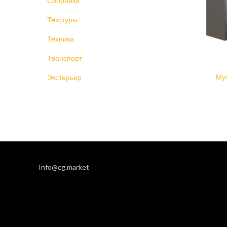
Сборники
Текстуры
Техника
Транспорт
Му
Экстерьер
Info@cg.market