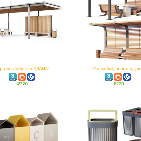
В КОРЗИНУ
В КОРЗИНУ
ргола Либретто АДАНАТ
Скамейки, пергола, ур
₽
220
₽
220