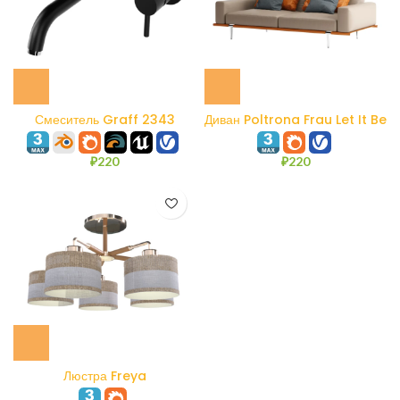
Смеситель Graff 2343
Диван Poltrona Frau Let It Be
2 seater low arms
₽
220
₽
220
Люстра Freya