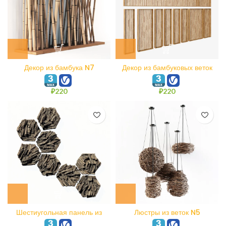
Декор из бамбука N7
Декор из бамбуковых веток
N19
₽
220
₽
220
Шестиугольная панель из
Люстры из веток N5
веточных обломков N6