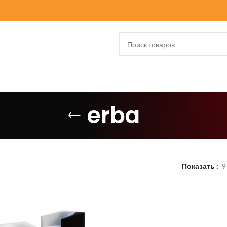
erba
Показать
9