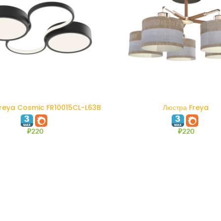
В КОРЗИНУ
В КОРЗИНУ
Freya Cosmic FR10015CL-L63B
Люстра Freya
₽
220
₽
220