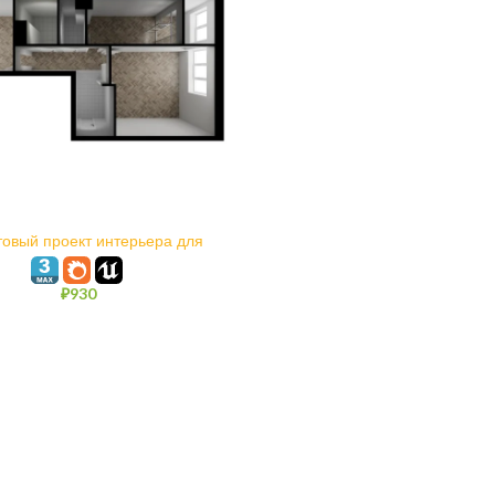
В КОРЗИНУ
овый проект интерьера для
l Engine и 3ds max Corona
Render
₽
930