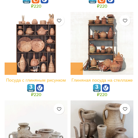
₽
220
₽
220
Посуда с глиняным рисунком
Глиняная посуда на стеллаже
n1
N8
₽
220
₽
220