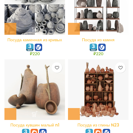
Посуда каменная из кривых
Посуда из камня
линий N1
₽
220
₽
220
Посуда кувшин малый n1
Посуда из глины N23