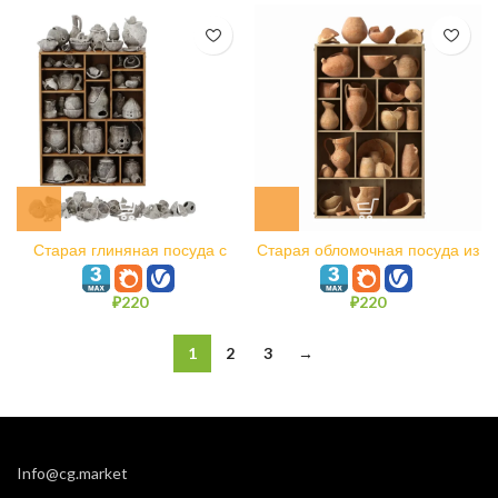
Старая глиняная посуда с
Старая обломочная посуда из
осколками n3
глины n1
₽
220
₽
220
1
2
3
→
Info@cg.market