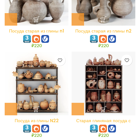
Посуда старая из глины n1
Посуда старая из глины n2
₽
220
₽
220
Посуда из глины N22
Старая глиняная посуда с
осколками n2
₽
220
₽
220