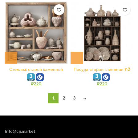
Стеллаж старой каменной
Посуда старая глиняная n2
посуды n1
₽
220
₽
220
1
2
3
→
Info@cg.market