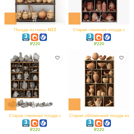
Посуда из глины N22
Старая глиняная посуда с
осколками n2
₽
220
₽
220
Старая глиняная посуда с
Старая обломочная посуда из
осколками n3
глины n1
₽
220
₽
220