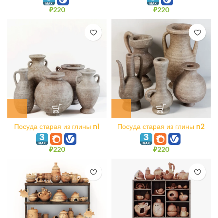
₽
220
₽
220
Посуда старая из глины n1
Посуда старая из глины n2
₽
220
₽
220