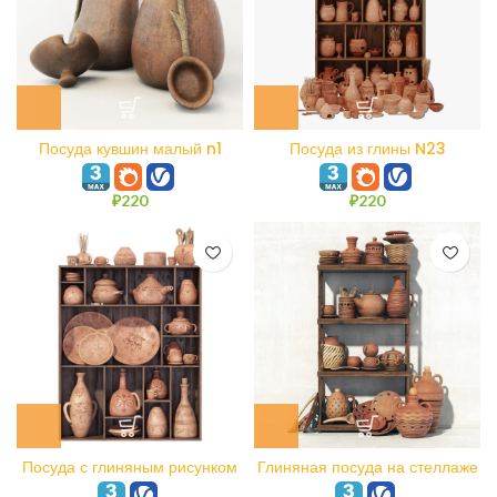
Посуда кувшин малый n1
Посуда из глины N23
₽
220
₽
220
Посуда с глиняным рисунком
Глиняная посуда на стеллаже
n1
N8