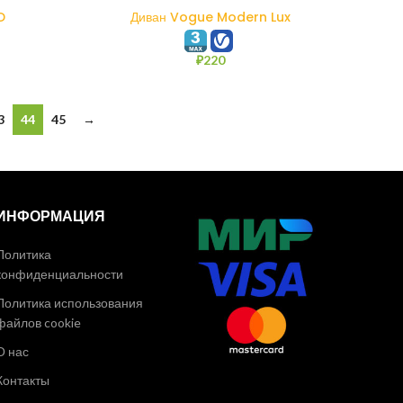
В КОРЗИНУ
D
Диван Vogue Modern Lux
₽
220
3
44
45
→
ИНФОРМАЦИЯ
Политика
конфиденциальности
Политика использования
файлов cookie
О нас
Контакты