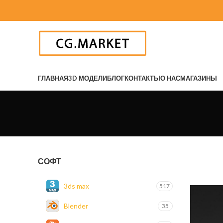
ГЛАВНАЯ
3D МОДЕЛИ
БЛОГ
КОНТАКТЫ
О НАС
МАГАЗИНЫ
СОФТ
3ds max
517
Blender
35