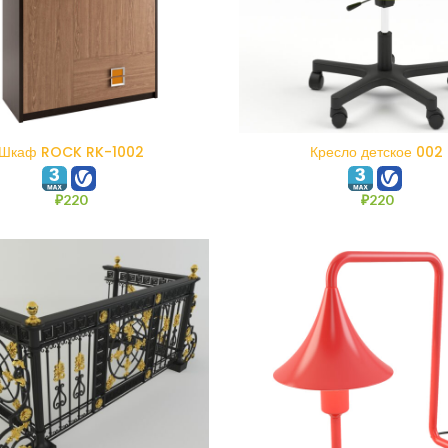
В КОРЗИНУ
В КОРЗИНУ
Шкаф ROCK RK-1002
Кресло детское 002
₽
220
₽
220