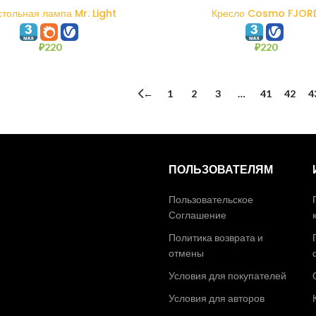
В КОРЗИНУ
В КОРЗИНУ
тольная лампа Mr. Light
Кресло Cosmo FJOR
₽
220
₽
220
←
1
2
3
…
41
42
4
ПОЛЬЗОВАТЕЛЯМ
Пользовательское
Соглашение
Политика возврата и
отмены
Условия для покупателей
Условия для авторов