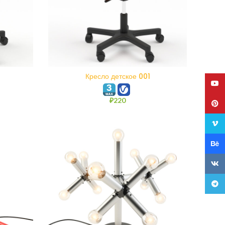
В КОРЗИНУ
Кресло детское 001
YouT
₽
220
Pinte
Vime
Behan
VK
Teleg