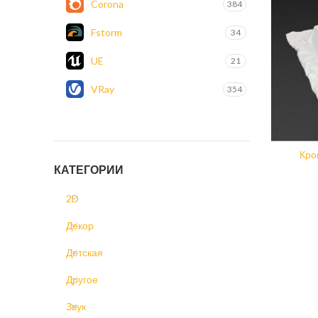
Corona
384
Fstorm
34
UE
21
VRay
354
Кро
КАТЕГОРИИ
2D
Декор
Детская
Другое
Звук