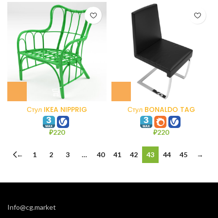
Стул IKEA NIPPRIG
Стул BONALDO TAG
₽
220
₽
220
←
1
2
3
…
40
41
42
43
44
45
→
Info@cg.market